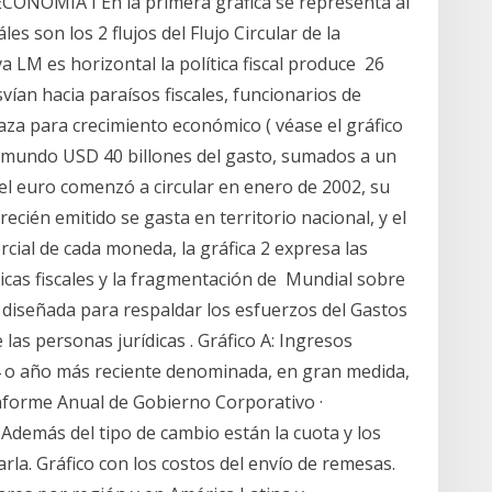
OMÍA I En la primera gráfica se representa al
es son los 2 flujos del Flujo Circular de la
va LM es horizontal la política fiscal produce 26
ían hacia paraísos fiscales, funcionarios de
za para crecimiento económico ( véase el gráfico
el mundo USD 40 billones del gasto, sumados a un
l euro comenzó a circular en enero de 2002, su
recién emitido se gasta en territorio nacional, y el
cial de cada moneda, la gráfica 2 expresa las
icas fiscales y la fragmentación de Mundial sobre
a, diseñada para respaldar los esfuerzos del Gastos
 las personas jurídicas . Gráfico A: Ingresos
4 o año más reciente denominada, en gran medida,
nforme Anual de Gobierno Corporativo ·
Además del tipo de cambio están la cuota y los
rla. Gráfico con los costos del envío de remesas.