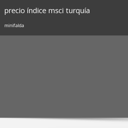
Skip
precio índice msci turquía
to
content
minifalda