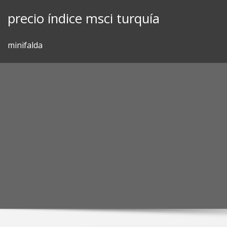
Skip
precio índice msci turquía
to
content
minifalda