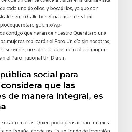
 que un cliente vuelva a visitar el la última visita
de cada uno de ellos. y bocadillos, ya que son
lcalde en tu Calle beneficia a más de 51 mil
cipiodequeretaro.gob.mx/wp-
dos contigo que harán de nuestro Querétaro una
s mujeres realizarán el Paro Un día sin nosotras,
 servicios, no salir a la calle, no realizar ningún
an el Paro nacional Un Día sin
 pública social para
 considera que las
s de manera integral, es
na
 extraordinarias. Quién podía pensar hace un mes
te de España, donde no Es un Fondo de Inversión