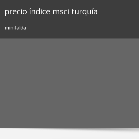
Skip
precio índice msci turquía
to
content
minifalda