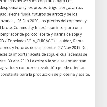
eron más del 4% y los contratos para Los
desplomaron y los precios trigo, sorgo, arroz,
asol. (leche fluida, futuros de arroz) y de los
nzanas , 26 Feb 2020 Los precios del commodity
del brote. Commodity Index" -que incorpora una
comprador de poroto, aceite y harina de soja y
D / Tonelada (SOJA_CHICAGO). Liquidez, Renta
uciones y Futuros de sus cuentas. 27 Nov 2019 De
necesita importar aceite de soja, el cual además se
eite 30 Abr 2019 La colza y la soja se encuentran
 agrarios y conocer su evolución puede orientar
 constante para la producción de proteína y aceite.