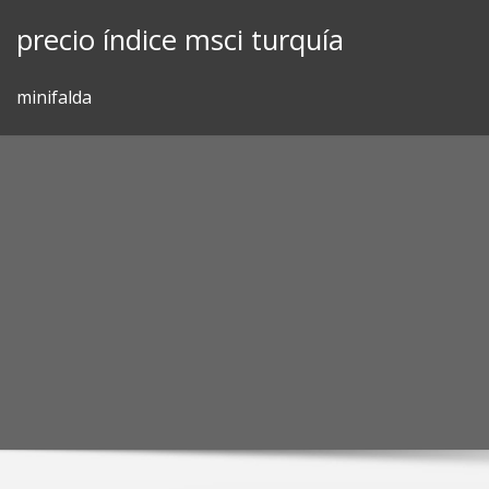
Skip
precio índice msci turquía
to
content
minifalda