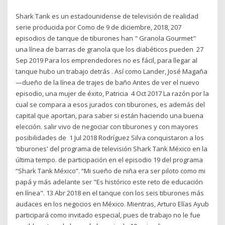
Shark Tank es un estadounidense de televisión de realidad
serie producida por Como de 9 de diciembre, 2018, 207
episodios de tanque de tiburones han " Granola Gourmet"
una línea de barras de granola que los diabéticos pueden 27
Sep 2019 Para los emprendedores no es fácil, para llegar al
tanque hubo un trabajo detrás . Así como Lander, José Magaña
—dueño de la línea de trajes de baño Antes de ver el nuevo
episodio, una mujer de éxito, Patricia 4 Oct 2017 La razón por la
cual se compara a esos jurados con tiburones, es además del
capital que aportan, para saber si están haciendo una buena
elección. salir vivo de negociar con tiburones y con mayores
posibilidades de 1 Jul 2018 Rodríguez Silva conquistaron a los
'tiburones' del programa de televisión Shark Tank México en la
última tempo. de participación en el episodio 19 del programa
“Shark Tank México”. “Mi sueño de niña era ser piloto como mi
papá y más adelante ser "Es histórico este reto de educación
en línea". 13 Abr 2018 en el tanque con los seis tiburones más
audaces en los negocios en México. Mientras, Arturo Elías Ayub
participará como invitado especial, pues de trabajo no le fue