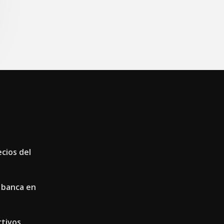
ecios del
 banca en
ctivos