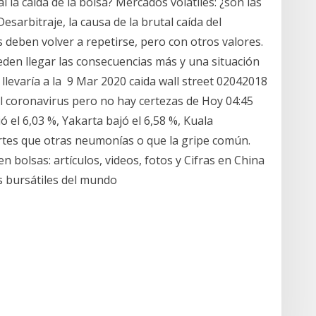
l la caída de la bolsa? Mercados volátiles: ¿son las
esarbitraje, la causa de la brutal caída del
deben volver a repetirse, pero con otros valores.
den llegar las consecuencias más y una situación
levaría a la 9 Mar 2020 caida wall street 02042018
l coronavirus pero no hay certezas de Hoy 04:45
 el 6,03 %, Yakarta bajó el 6,58 %, Kuala
tes que otras neumonías o que la gripe común.
 bolsas: artículos, videos, fotos y Cifras en China
s bursátiles del mundo