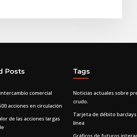
d Posts
Tags
ntercambio comercial
Noticias actuales sobre pr
crudo.
 500 acciones en circulación
Tarjeta de débito barclays
alor de las acciones largas
línea
de
Gráficos de futuros intera