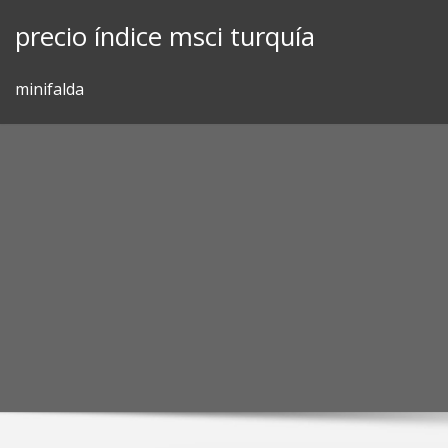
Skip
precio índice msci turquía
to
content
minifalda